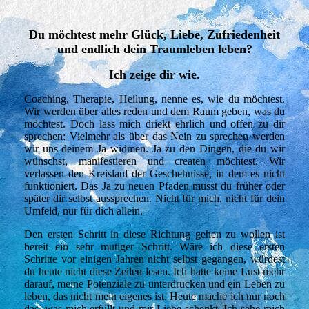
Du möchtest mehr Glück, Liebe, Zufriedenheit
und endlich dein Traumleben leben?
Ich zeige dir wie.
Coaching, Therapie, Heilung, nenne es, wie du möchtest.
Wir werden über alles reden und dem Raum geben, was du
möchtest. Doch lass mich driekt ehrlich und offen zu dir
sprechen: Vielmehr als über das Nein zu sprechen werden
wir uns deinem Ja widmen. Ja zu den Dingen, die du wir
wünschst, manifestieren und createn möchtest. Wir
verlassen den Kreislauf der Geschehnisse, in dem es nicht
funktioniert. Das Ja zu neuen Pfaden musst du früher oder
später dir selbst aussprechen. Nicht für mich, nicht für dein
Umfeld, nur für dich allein.
Den ersten Schritt in diese Richtung gehen zu wollen ist
bereit ein sehr mutiger Schritt. Wäre ich diese ersten
Schritte vor einigen Jahren nicht selbst gegangen, würdest
du heute nicht diese Zeilen lesen. Ich hatte keine Lust mehr
darauf, meine Potenziale zu unterdrücken und ein Leben zu
leben, das nicht mein eigenes ist. Heute mache ich nur noch
das, was mich erfüllt und mir Liebe schenkt. Ich sehe mich