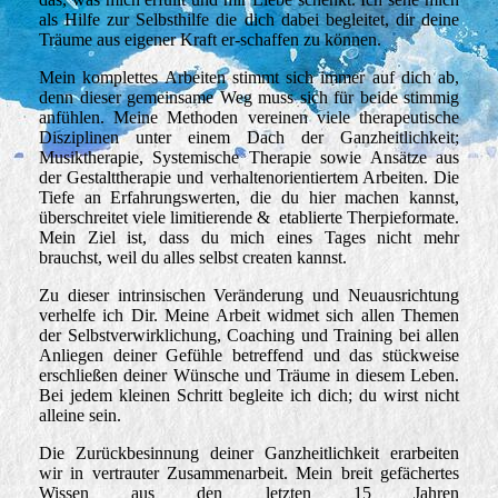
als Hilfe zur Selbsthilfe die dich dabei begleitet, dir deine
Träume aus eigener Kraft er-schaffen zu können.
Mein komplettes Arbeiten stimmt sich immer auf dich ab,
denn dieser gemeinsame Weg muss sich für beide stimmig
anfühlen. Meine Methoden vereinen viele therapeutische
Disziplinen unter einem Dach der Ganzheitlichkeit;
Musiktherapie, Systemische Therapie sowie Ansätze aus
der Gestalttherapie und verhaltenorientiertem Arbeiten. Die
Tiefe an Erfahrungswerten, die du hier machen kannst,
überschreitet viele limitierende & etablierte Therpieformate.
Mein Ziel ist, dass du mich eines Tages nicht mehr
brauchst, weil du alles selbst createn kannst.
Zu dieser intrinsischen Veränderung und Neuausrichtung
verhelfe ich Dir. Meine Arbeit widmet sich allen Themen
der Selbstverwirklichung, Coaching und Training bei allen
Anliegen deiner Gefühle betreffend und das stückweise
erschließen deiner Wünsche und Träume in diesem Leben.
Bei jedem kleinen Schritt begleite ich dich; du wirst nicht
alleine sein.
Die Zurückbesinnung deiner Ganzheitlichkeit erarbeiten
wir in vertrauter Zusammenarbeit. Mein breit gefächertes
Wissen aus den letzten 15 Jahren